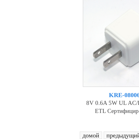
KRE-0800
8V 0.6A 5W UL AC/
ETL Сертифицир
домой
предыдущи