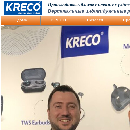
Производитель блоков питания с рей
Вертикальные индивидуальные р
Logo Picture
дома
KRECO
Hовости
Про