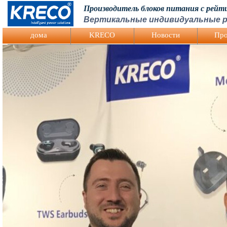
Производитель блоков питания с рей
Вертикальные индивидуальные р
Logo Picture
дома
KRECO
Hовости
Про