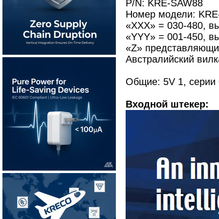
P/N: KRE-SAW88
Номер модели: KRE
«XXX» = 030-480, в
«YYY» = 001-450, вы
«Z» представляющий
Австралийский вилк
Общие: 5V 1, серии
Входной штекер: