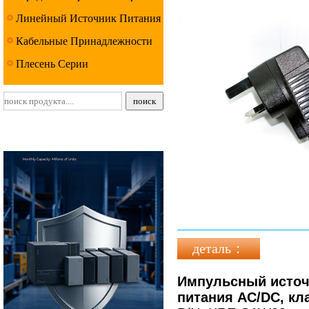
Линейный Источник Питания
Серии
Кабельные Принадлежности
Серии
Плесень Серии
деталь：
Импульсный источн
питания AC/DC, кл