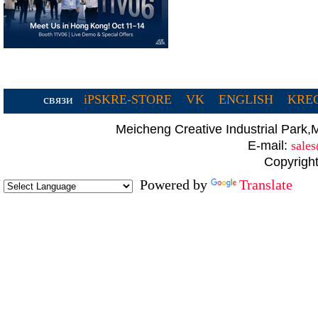
связи
iPSKRE-STORE
VK
ENGLISH
KREC
Meicheng Creative Industrial Par
E-mail:
sale
Copyright
Powered by
Translate