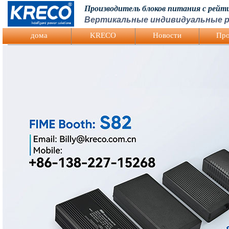
Производитель блоков питания с рей
Вертикальные индивидуальные р
Logo Picture
дома
KRECO
Hовости
Про