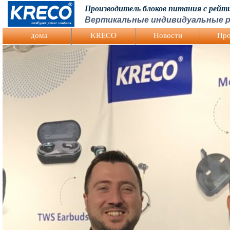
Производитель блоков питания с рей
Вертикальные индивидуальные р
Logo Picture
дома
KRECO
Hовости
Про