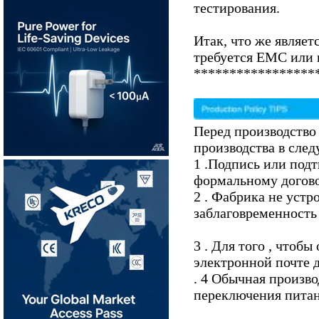
тестирования.
Итак, что же являе
требуется EMC или 
*****************
Перед производство
производства в сле
1 .Подпись или под
формальному догово
2 . Фабрика не устр
заблаговременность 
3 . Для того , чтоб
электронной почте д
. 4 Обычная произво
переключения питан