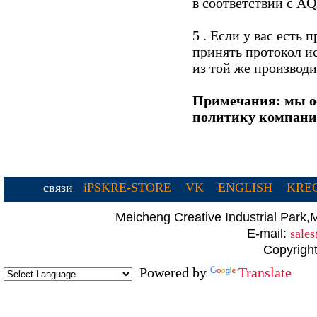
в соответствии с AQL
5 . Если у вас есть
принять протокол ис
из той же производ
Примечания: мы ос
политику компании
связи
iPSKRE-STORE
VK
ENGLISH
KREC
Meicheng Creative Industrial Par
E-mail:
sale
Copyright
Powered by
Translate