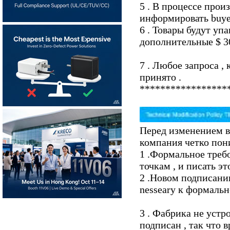
5 . В процессе прои
информировать buye
6 . Товары будут уп
дополнительные $ 30
7 . Любое запроса ,
принято .
*****************
Перед изменением в
компания четко пон
1 .Формальное треб
точкам , и писать э
2 .Новом подписани
nesseary к формальн
3 . Фабрика не устр
подписан , так что 