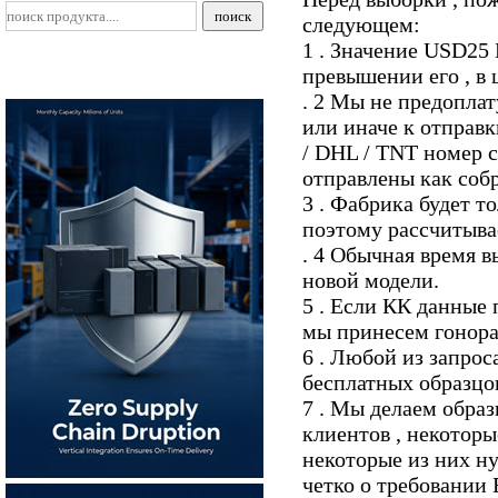
следующем:
1 . Значение USD25
превышении его , в 
. 2 Мы не предоплат
или иначе к отправк
/ DHL / TNT номер с
отправлены как собр
3 . Фабрика будет т
поэтому рассчитыва
. 4 Обычная время в
новой модели.
5 . Если КК данные 
мы принесем гонорар
6 . Любой из запрос
бесплатных образцо
7 . Мы делаем образ
клиентов , некотор
некоторые из них н
четко о требовании