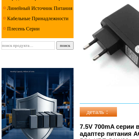
Линейный Источник Питания
Серии
Кабельные Принадлежности
Серии
Плесень Серии
деталь：
7.5V 700mA серии 
адаптер питания AC