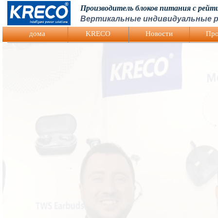
Производитель блоков питания с рей
Вертикальные индивидуальные р
Logo Picture
дома
KRECO
Hовости
Про