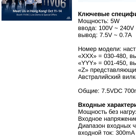
Ключевые специфи
Мощность: 5W
ввода: 100V ~ 240V 
вывод: 7.5V ~ 0.7A
Номер модели: нас
«XXX» = 030-480, в
«YYY» = 001-450, вы
«Z» представляющий
Австралийский вилк
Общие: 7.5VDC 700
Входные характери
Мощность без нагруз
Входное напряжение
Диапазон входных ча
входной ток: 300mA