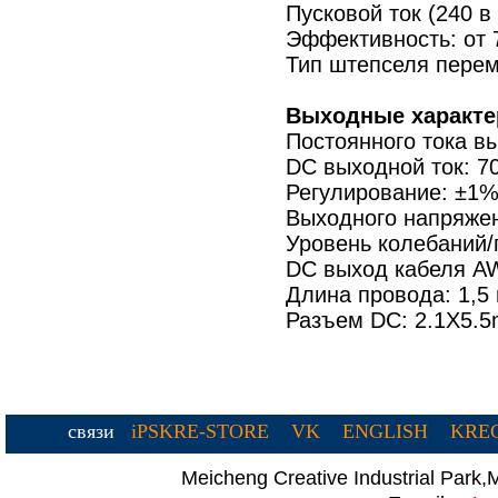
Пусковой ток (240 в
Эффективность: от
Тип штепселя перем
Выходные характе
Постоянного тока в
DC выходной ток: 
Регулирование: ±1%
Выходного напряжен
Уровень колебаний
DC выход кабеля A
Длина провода: 1,5
Разъем DC: 2.1X5.
связи
iPSKRE-STORE
VK
ENGLISH
KREC
Meicheng Creative Industrial Par