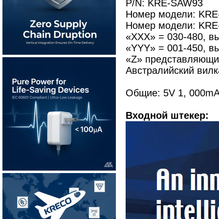
P/N: KRE-SAW93
Номер модели: KRE
Номер модели: KR
«XXX» = 030-480, в
«YYY» = 001-450, вы
«Z» представляющий
Австралийский вилк
Общие: 5V 1, 000mA
Входной штекер: