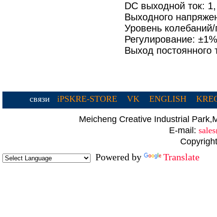
DC выходной ток: 1
Выходного напряжен
Уровень колебаний
Регулирование: ±1%
Выход постоянного 
связи
iPSKRE-STORE
VK
ENGLISH
KREC
Meicheng Creative Industrial Par
E-mail:
sale
Copyright
Powered by
Translate