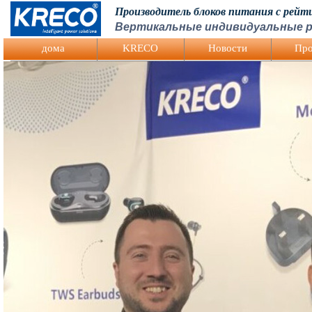
Производитель блоков питания с рей
Вертикальные индивидуальные р
Logo Picture
дома
KRECO
Hовости
Про