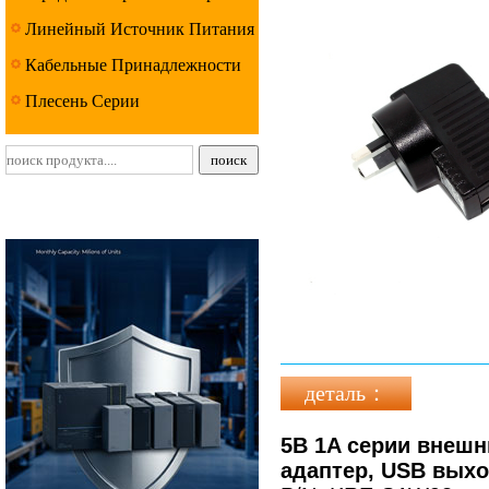
Линейный Источник Питания
Серии
Кабельные Принадлежности
Серии
Плесень Серии
деталь：
5В 1A серии внеш
адаптер, USB выхо