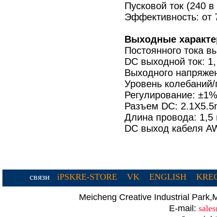
Пусковой ток (240 в
Эффективность: от
Выходные характе
Постоянного тока в
DC выходной ток: 1
Выходного напряжен
Уровень колебаний
Регулирование: ±1%
Разъем DC: 2.1X5.
Длина провода: 1,5
DC выход кабеля A
связи
iPSKRE-STORE
VK
ENGLISH
KREC
Meicheng Creative Industrial Par
E-mail:
sale