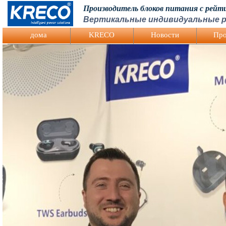
Производитель блоков питания с рей
Вертикальные индивидуальные р
Logo Picture
дома
KRECO
Hовости
Про