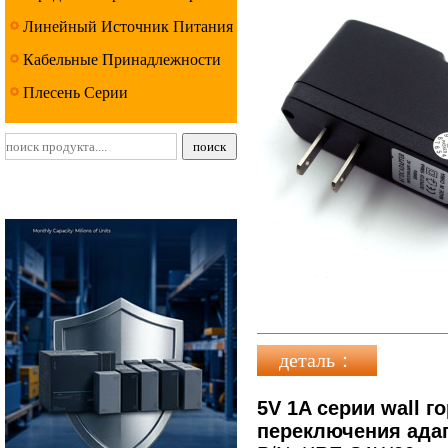
Линейный Источник Питания
Серии
Кабельные Принадлежности
Серии
Плесень Серии
деталь：
5V 1A серии wall 
переключения адап