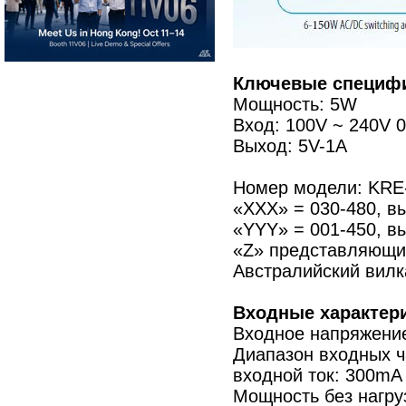
Ключевые специфи
Мощность: 5W
Вход: 100V ~ 240V 0
Выход: 5V-1A
Номер модели: KR
«XXX» = 030-480, в
«YYY» = 001-450, вы
«Z» представляющий
Австралийский вилк
Входные характери
Входное напряжение
Диапазон входных ча
входной ток: 300mA
Мощность без нагруз