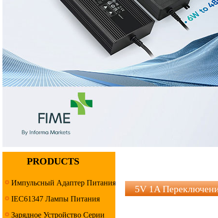
PRODUCTS
Импульсный Адаптер Питания
5V 1A Переключен
IEC61347 Лампы Питания
Серия
Зарядное Устройство Серии