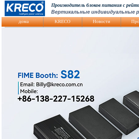
Производитель блоков питания с рей
Вертикальные индивидуальные р
Logo Picture
дома
KRECO
Hовости
Про