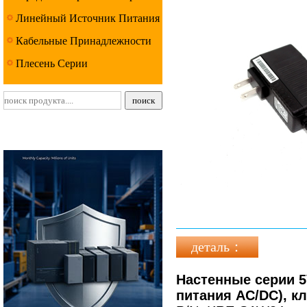
Линейный Источник Питания
Серии
Кабельные Принадлежности
Серии
Плесень Серии
деталь：
Настенные серии 5
питания AC/DC), кл