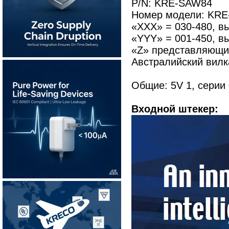
P/N: KRE-SAW84
Номер модели: KRE
«XXX» = 030-480, в
«YYY» = 001-450, вы
«Z» представляющий
Австралийский вилк
Общие: 5V 1, серии
Входной штекер: