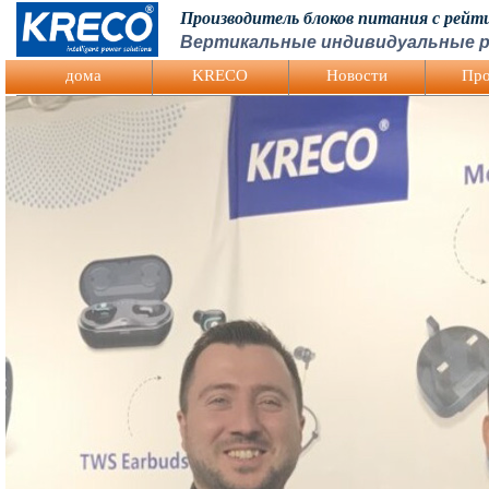
Производитель блоков питания с рей
Вертикальные индивидуальные р
Logo Picture
дома
KRECO
Hовости
Про