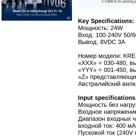
Key Specifications:
Мощность: 24W
Вход: 100-240V 50/6
Вывод: 8VDC 3A
Номер модели: KRE
«XXX» = 030-480, в
«YYY» = 001-450, вы
«Z» представляющий
Австралийский вилк
Input specifications
Мощность без нагру
Входное напряжение
Диапазон входных ча
входной ток: 400 м
Пусковой ток (240V 