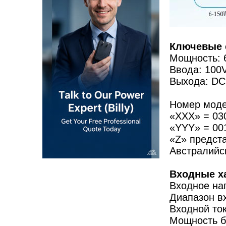
Ключевые 
Мощность:
Ввода: 100V
Выхода: DC1
Номер мод
«XXX» = 03
«YYY» = 001
«Z» предст
Австралийск
Входные х
Входное на
Диапазон вх
Входной то
Мощность бе