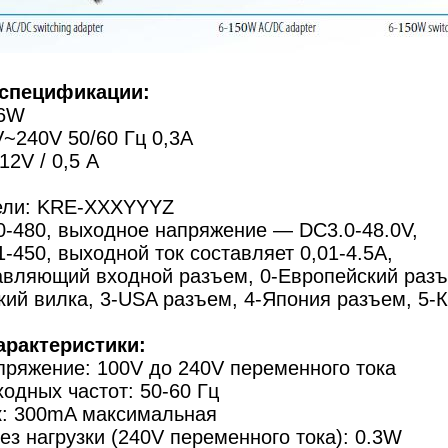
спецификации:
 6W
~240V 50/60 Гц 0,3A
2V / 0,5 А
ели: KRE-XXXYYYZ
0-480, выходное напряжение — DC3.0-48.0V,
-450, выходной ток составляет 0,01-4.5A,
авляющий входной разъем, 0-Европейский разъе
ий вилка, 3-USA разъем, 4-Япония разъем, 5-К
арактеристики:
пряжение: 100V до 240V переменного тока
одных частот: 50-60 Гц
к: 300mA максимальная
з нагрузки (240V переменного тока): 0.3W