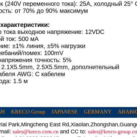
к (240V переменного тока): 25A, холодный 25° 
сть: от 70% до 90% максимум
характеристики:
о тока выходное напряжение: 12VDC
й ток: 500 мА
ние: ±1% линия, ±5% нагрузки
лебаний/помех: 100mV
напряжения точность: 5%
 2.1X5.5mm, 2.5X5.5mm, дополнительный
абеля AWG: С кабелем
да: 1.5 м
SH
KRECO Group
JAPANESE
GERMANY
ARABI
trial Park,Mingcheng East Rd,Xiaolan,Zhongshan,Guan
mail:
sales@kreco.com.cn
and CC to:
sales@kreco-group.c