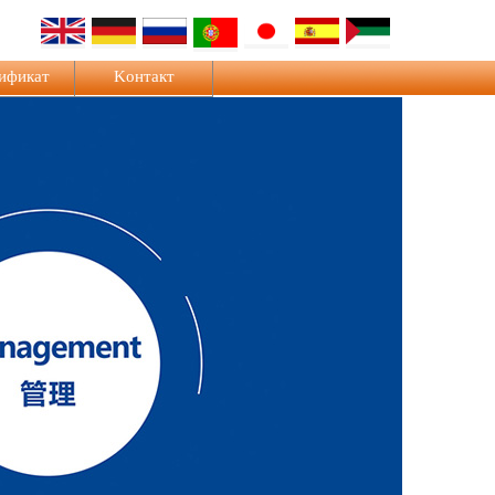
ификат
Kонтакт