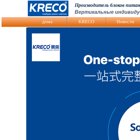
Производитель блоков пита
Вертикальные индивиду
Logo Picture
дома
KRECO
Hовости