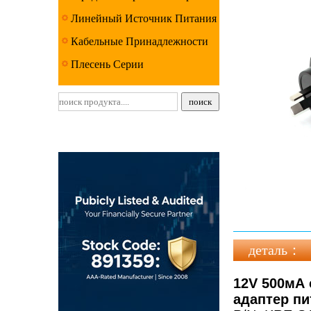
Линейный Источник Питания
Серии
Кабельные Принадлежности
Серии
Плесень Серии
деталь：
12V 500мА 
адаптер пи