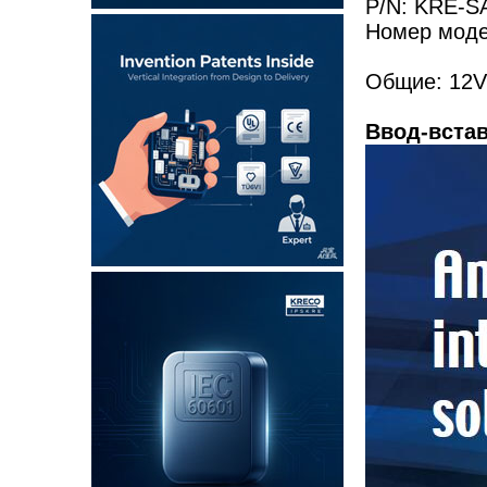
P/N: KRE-
Номер моде
Общие: 12V
Ввод-встав