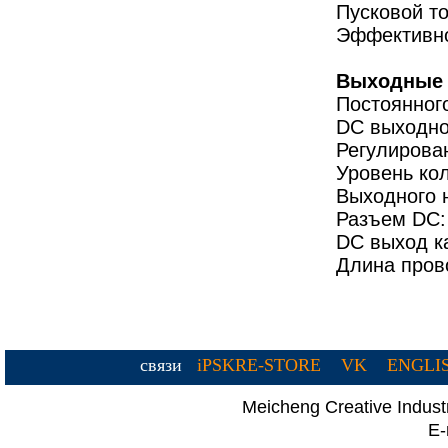
Пусковой то
Эффективно
Выходные 
Постоянног
DC выходно
Регулирова
Уровень ко
Выходного 
Разъем DC:
DC выход к
Длина прово
связи
iPSKRE-STORE
VK
ENGLI
Meicheng Creative Indus
E-