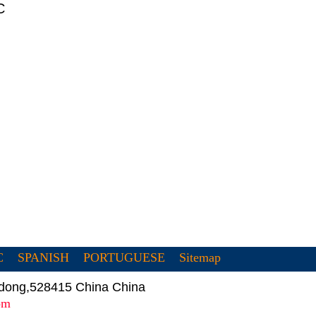
C
C
SPANISH
PORTUGUESE
Sitemap
gdong,528415 China China
om