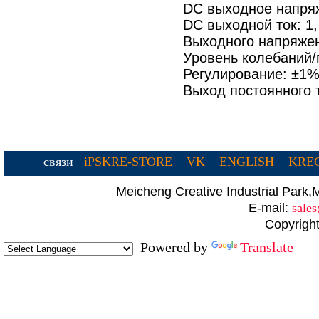
DC выходное напря
DC выходной ток: 1
Выходного напряжен
Уровень колебаний
Регулирование: ±1%
Выход постоянного 
связи
iPSKRE-STORE
VK
ENGLISH
KREC
Meicheng Creative Industrial Par
E-mail:
sale
Copyright
Powered by
Translate