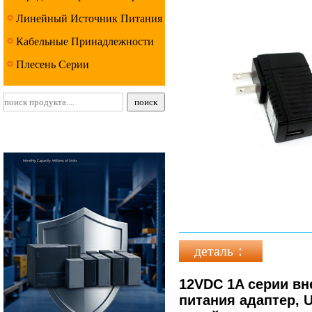
Линейный Источник Питания
Серии
Кабельные Принадлежности
Серии
Плесень Серии
деталь：
12VDC 1A серии в
питания адаптер, 