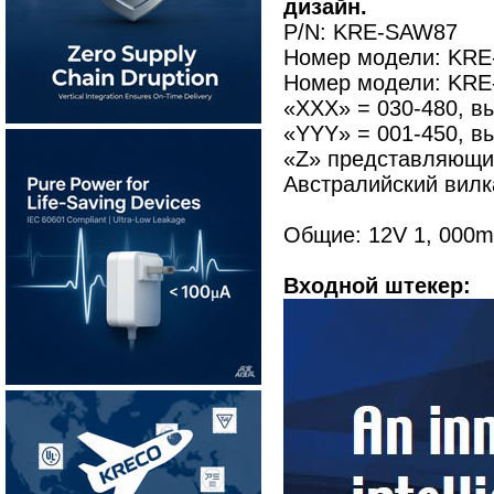
дизайн.
P/N: KRE-SAW87
Номер модели: KRE
Номер модели: KR
«XXX» = 030-480, в
«YYY» = 001-450, вы
«Z» представляющий
Австралийский вилк
Общие: 12V 1, 000m
Входной штекер: