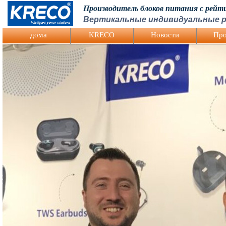
Производитель блоков питания с рей
Вертикальные индивидуальные р
Logo Picture
дома
KRECO
Hовости
Про