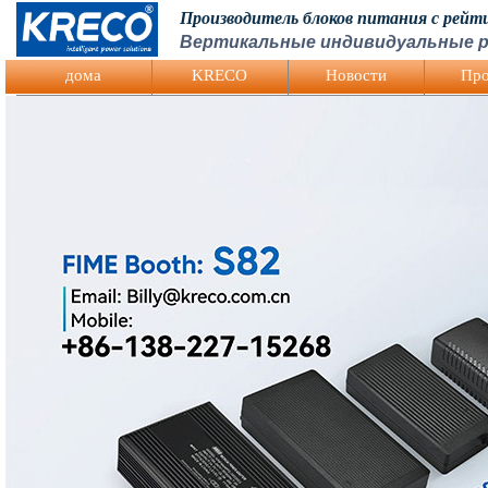
Производитель блоков питания с рей
Вертикальные индивидуальные р
Logo Picture
дома
KRECO
Hовости
Про