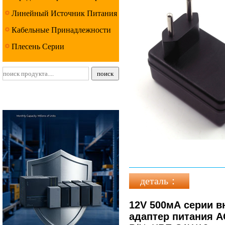
Линейный Источник Питания
Серии
Кабельные Принадлежности
Серии
Плесень Серии
деталь：
12V 500мА серии в
адаптер питания AC