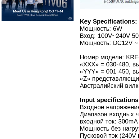
Key Specifications:
Мощность: 6W
Вход: 100V~240V 50
Мощность: DC12V ~
Номер модели: KR
«XXX» = 030-480, в
«YYY» = 001-450, вы
«Z» представляющий
Австралийский вилк
Input specifications
Входное напряжение
Диапазон входных ча
входной ток: 300mA
Мощность без нагру
Пусковой ток (240V 