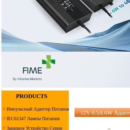
PRODUCTS
Импульсный Адаптер Питания
12V 0.5A 6W Адапт
IEC61347 Лампы Питания
Серия
Зарядное Устройство Серии