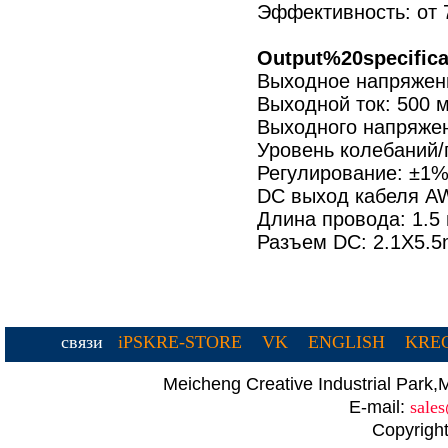
Эффективность: от
Output%20specifica
Выходное напряжен
Выходной ток: 500 
Выходного напряжен
Уровень колебаний
Регулирование: ±1%
DC выход кабеля A
Длина провода: 1.5
Разъем DC: 2.1X5.
связи
iPSKRE-STORE
VK
ENGLISH
KREC
Meicheng Creative Industrial Par
E-mail:
sale
Copyright