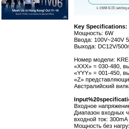
Key Specifications:
Мощность: 6W
Ввода: 100V~240V 5
Выхода: DC12V/50
Номер модели: KR
«XXX» = 030-480, в
«YYY» = 001-450, вы
«Z» представляющий
Австралийский вилк
Input%20specificati
Входное напряжение
Диапазон входных ча
входной ток: 300mA
Мощность без нагру