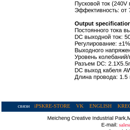
Пусковой ток (240V 
Эффективность: от
Output specificatio
Постоянного тока в
DC выходной ток: 5
Регулирование: ±1%
Выходного напряжен
Уровень колебаний
Разъем DC: 2.1X5.
DC выход кабеля A
Длина провода: 1.5
связи
iPSKRE-STORE
VK
ENGLISH
KREC
Meicheng Creative Industrial Par
E-mail:
sale