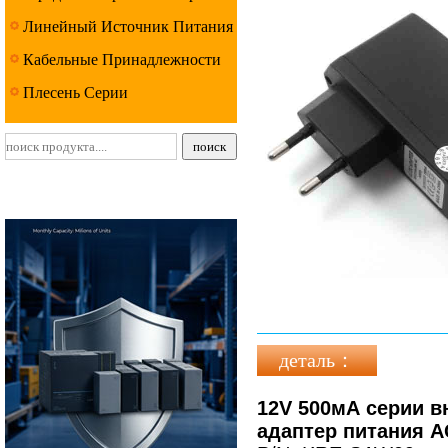
Линейный Источник Питания
Серии
Кабельные Принадлежности
Серии
Плесень Серии
деталь：
12V 500мА серии в
адаптер питания AC