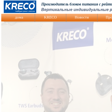
Производитель блоков питания с рей
Вертикальные индивидуальные р
Logo Picture
дома
KRECO
Hовости
Про