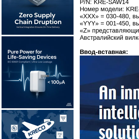
P/N: KRE-SAW14
Номер модели: KRE
«XXX» = 030-480, в
«YYY» = 001-450, вы
«Z» представляющий
Австралийский вилка
Ввод-вставная: