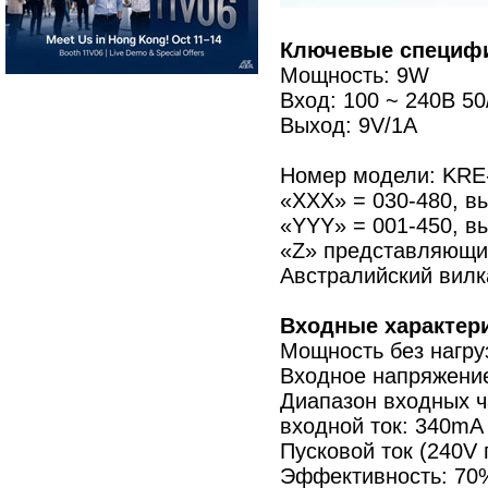
Ключевые специфи
Мощность: 9W
Вход: 100 ~ 240В 50
Выход: 9V/1A
Номер модели: KR
«XXX» = 030-480, в
«YYY» = 001-450, вы
«Z» представляющий
Австралийский вилка
Входные характери
Мощность без нагру
Входное напряжение
Диапазон входных ча
входной ток: 340mA
Пусковой ток (240V 
Эффективность: 70