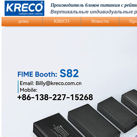
Производитель блоков питания с рей
Вертикальные индивидуальные р
Logo Picture
дома
KRECO
Hовости
Про