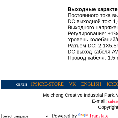
Выходные характе
Постоянного тока в
DC выходной ток: 1
Выходного напряжен
Регулирование: ±1%
Уровень колебаний
Разъем DC: 2.1X5.
DC выход кабеля A
Провод кабеля: 1.5 
связи
iPSKRE-STORE
VK
ENGLISH
KREC
Meicheng Creative Industrial Par
E-mail:
sale
Copyright
Powered by
Translate