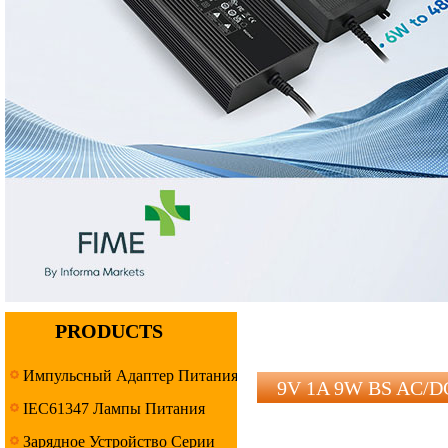
PRODUCTS
Импульсный Адаптер Питания
9V 1A 9W BS AC/DC
IEC61347 Лампы Питания
Серия
Зарядное Устройство Серии