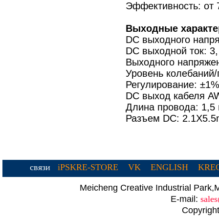
Эффективность: от
Выходные характе
DC выходного напря
DC выходной ток: 3
Выходного напряжен
Уровень колебаний
Регулирование: ±1%
DC выход кабеля A
Длина провода: 1,5
Разъем DC: 2.1X5.
связи
iPSKRE-STORE
VK
ENGLISH
KREC
Meicheng Creative Industrial Par
E-mail:
sale
Copyright