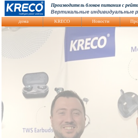
Производитель блоков питания с рей
Вертикальные индивидуальные р
Logo Picture
дома
KRECO
Hовости
Про