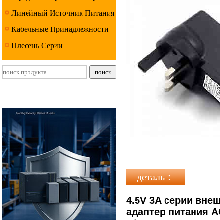
Линейный Источник Питания
Серии
Кабельные Принадлежности
Серии
Плесень Серии
деталь：
4.5V 3A серии вне
адаптер питания AC