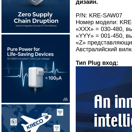
дизайн.
P/N: KRE-SAW07
Номер модели: KRE
«XXX» = 030-480, в
«YYY» = 001-450, вы
«Z» представляющий
Австралийский вилка
Тип Plug вход: