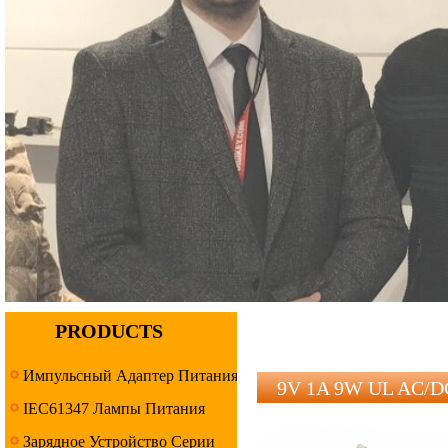
PRODUCTS
Импульсный Адаптер Питания
9V 1A 9W UL AC/D
IEC61347 Лампы Питания
Серия
Зарядное Устройство Серии