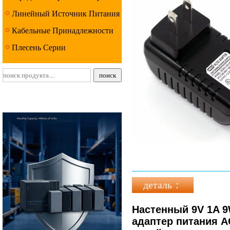
Линейный Источник Питания
Серии
Кабельные Принадлежности
Серии
Плесень Серии
деталь：
Настенный 9V 1A 9
адаптер питания A