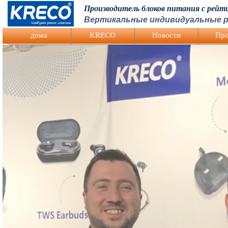
Производитель блоков питания с рей
Вертикальные индивидуальные р
Logo Picture
дома
KRECO
Hовости
Про