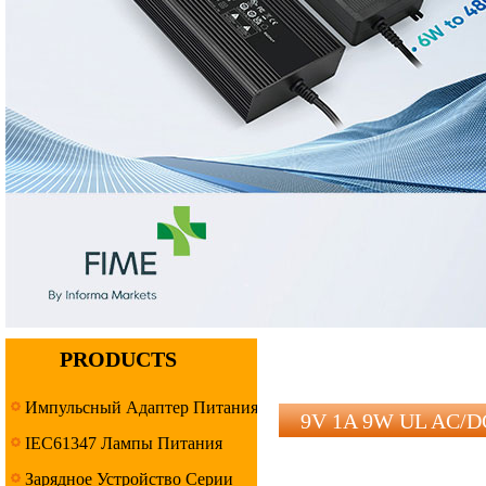
PRODUCTS
Импульсный Адаптер Питания
9V 1A 9W UL AC/DC
IEC61347 Лампы Питания
Серия
Зарядное Устройство Серии