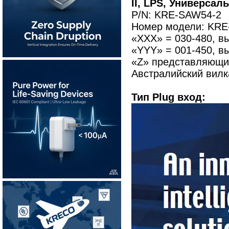
II, LPS, Универсал
P/N: KRE-SAW54-2
Номер модели: KRE
«XXX» = 030-480, в
«YYY» = 001-450, вы
«Z» представляющий
Австралийский вилка
Тип Plug вход: