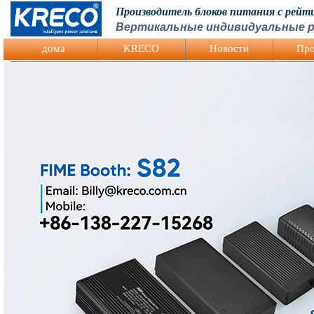
Производитель блоков питания с рей
Вертикальные индивидуальные р
Logo Picture
дома
KRECO
Hовости
Про