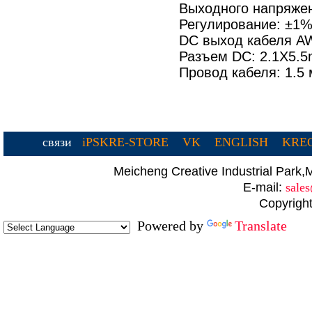
Выходного напряжен
Регулирование: ±1%
DC выход кабеля A
Разъем DC: 2.1X5.
Провод кабеля: 1.5 
связи
iPSKRE-STORE
VK
ENGLISH
KREC
Meicheng Creative Industrial Par
E-mail:
sale
Copyright
Powered by
Translate