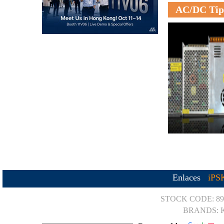
AC/DC Tipo
Enlaces
iPS
STOCK CODE: 89