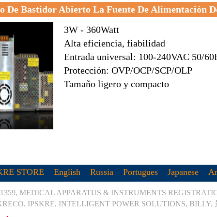
 De Bastidor Abierto La Fuente De Alimentación
3W - 360Watt
Alta eficiencia, fiabilidad
Entrada universal: 100-240VAC 50/60
Protección: OVP/OCP/SCP/OLP
Tamaño ligero y compacto
KRE STORE
English
Russia
Portugues
Japanese
Ar
1359, MEDICAL APPARATUS & INSTRUMENTS REGISTRATION