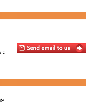
r c
iga