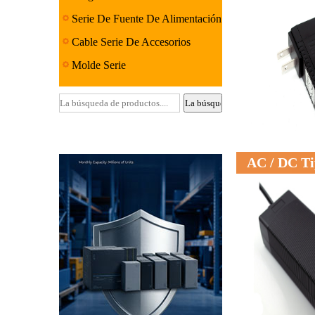
Serie De Fuente De Alimentación
Lineal
Cable Serie De Accesorios
Molde Serie
AC / DC Ti