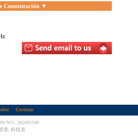
 De Conmutación ▼
Hz
abic
German
 NO.: 20200118#