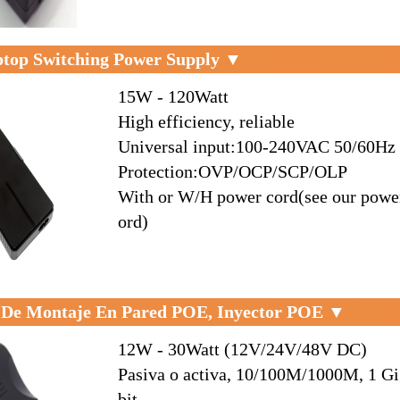
top Switching Power Supply ▼
15W - 120Watt
High efficiency, reliable
Universal input:100-240VAC 50/60Hz
Protection:OVP/OCP/SCP/OLP
With or W/H power cord(see our powe
ord)
 De Montaje En Pared POE, Inyector POE ▼
12W - 30Watt (12V/24V/48V DC)
Pasiva o activa, 10/100M/1000M, 1 G
bit