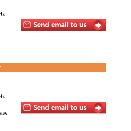
Hz
▼
Hz
éase