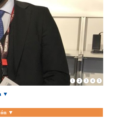
2
1
3
4
5
on ▼
ión ▼