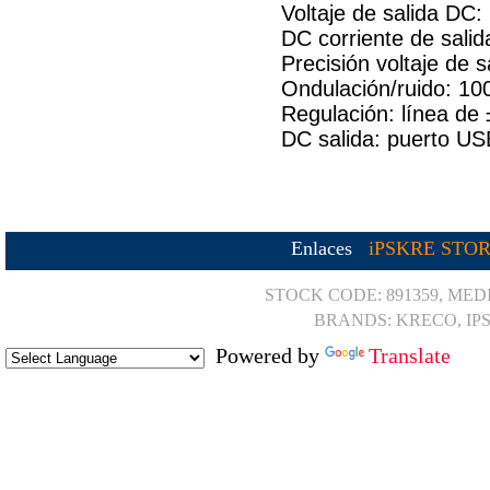
Voltaje de salida DC
DC corriente de sali
Precisión voltaje de 
Ondulación/ruido: 1
Regulación: línea d
DC salida: puerto US
Enlaces
iPSKRE STO
STOCK CODE: 891359, MED
BRANDS: KRECO, IP
Powered by
Translate