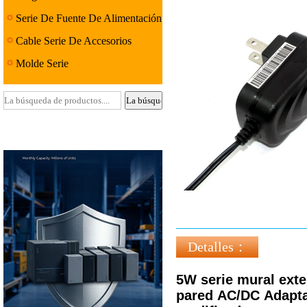
Serie De Fuente De Alimentación
Lineal
Cable Serie De Accesorios
Molde Serie
Detalles：
5W serie mural ext
pared AC/DC Adaptad