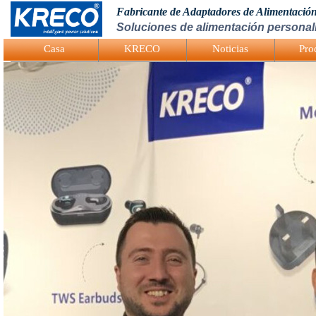
Fabricante de Adaptadores de Alimentació
Soluciones de alimentación personali
Logo Picture
Casa
KRECO
Noticias
Pro