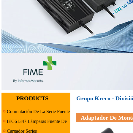
PRODUCTS
Grupo Kreco - Divisió
Conmutación De La Serie Fuente
Adaptador De Mont
De Alimentación
IEC61347 Lámparas Fuente De
Alimentación Serie
Cargador Series