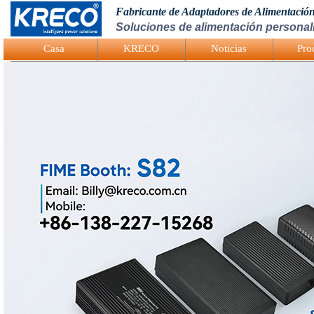
Fabricante de Adaptadores de Alimentació
Soluciones de alimentación personali
Logo Picture
Casa
KRECO
Noticias
Pro