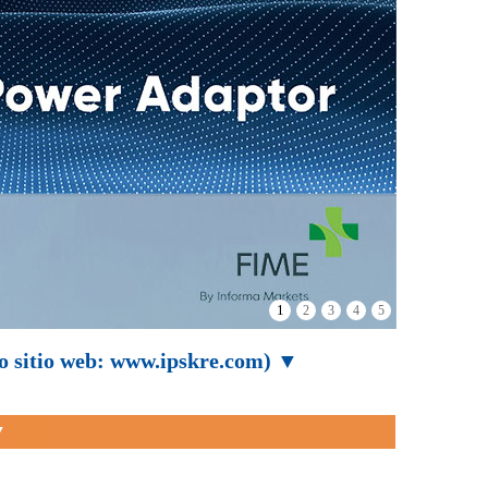
2
1
3
4
5
vo sitio web: www.ipskre.com) ▼
▼