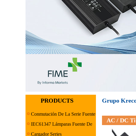
PRODUCTS
Grupo Kreco 
Conmutación De La Serie Fuente
AC / DC Ti
De Alimentación
IEC61347 Lámparas Fuente De
Alimentación Serie
Cargador Series