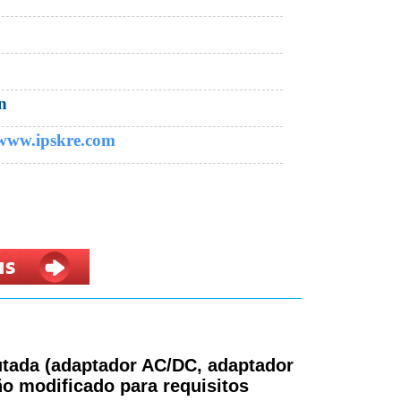
n
 www.ipskre.com
utada (adaptador AC/DC, adaptador
eño modificado para requisitos