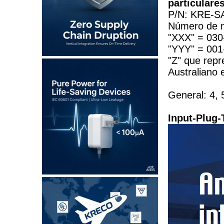
particulares
P/N: KRE-
Número de 
"XXX" = 030-
"YYY" = 001-
"Z" que repr
Australiano
General: 4, 
Input-Plug-