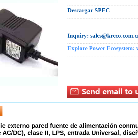
Descargar SPEC
Inquiry:​ sales@kreco.com.c
Explore Power Ecosystem:
rie externo pared fuente de alimentación conm
e AC/DC), clase II, LPS, entrada Universal, dis