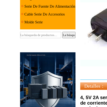
Serie De Fuente De Alimentación
Lineal
Cable Serie De Accesorios
Molde Serie
Detalles：
4, 5V 2A se
de corrient