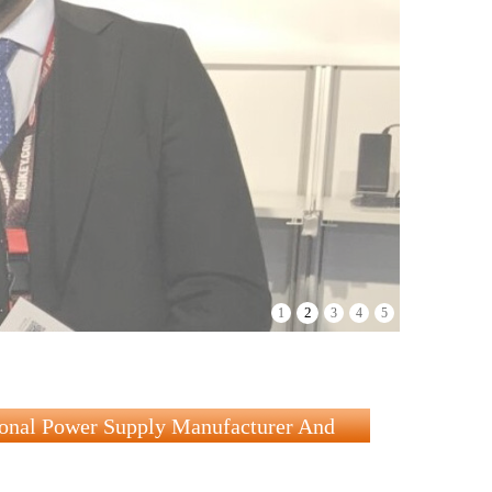
2
1
3
4
5
onal Power Supply Manufacturer And