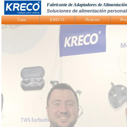
Fabricante de Adaptadores de Alimentació
Soluciones de alimentación personali
Logo Picture
Casa
KRECO
Noticias
Pro