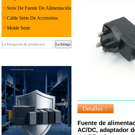
Serie De Fuente De Alimentación
Lineal
Cable Serie De Accesorios
Molde Serie
Detalles：
Fuente de alimenta
AC/DC, adaptador de