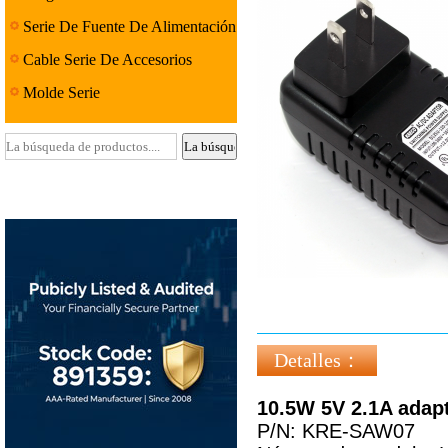
Serie De Fuente De Alimentación
Lineal
Cable Serie De Accesorios
Molde Serie
Detalles：
10.5W 5V 2.1A adap
P/N: KRE-SAW07