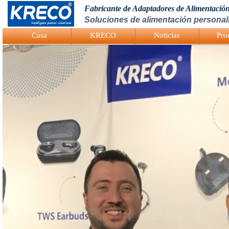
Fabricante de Adaptadores de Alimentació
Soluciones de alimentación personali
Logo Picture
Casa
KRECO
Noticias
Pro