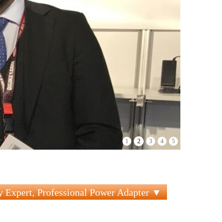
3
1
2
4
5
 Expert, Professional Power Adapter ▼