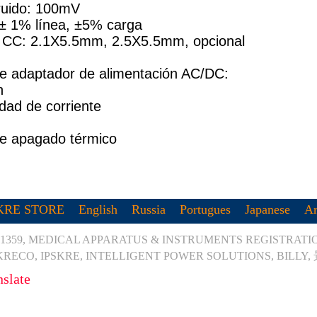
ruido: 100mV
 ± 1% línea, ±5% carga
 CC: 2.1X5.5mm, 2.5X5.5mm, opcional
de adaptador de alimentación AC/DC:
n
dad de corriente
e apagado térmico
KRE STORE
English
Russia
Portugues
Japanese
Ar
1359, MEDICAL APPARATUS & INSTRUMENTS REGISTRATION
RECO, IPSKRE, INTELLIGENT POWER SOLUTIONS, BILLY,
nslate