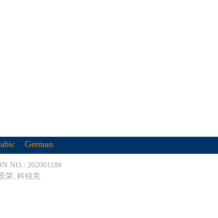
abic
German
 NO.: 20200118#
 景荣
,
科锐克