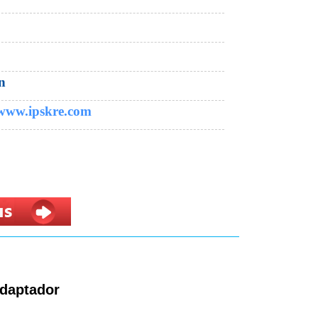
n
 www.ipskre.com
adaptador