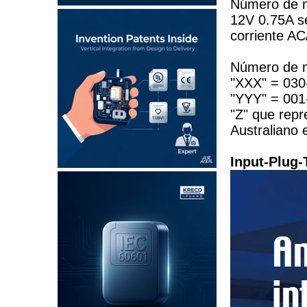
Número de 
12V 0.75A s
corriente AC
Número de 
"XXX" = 030-
"YYY" = 001-
"Z" que repr
Australiano
Input-Plug-