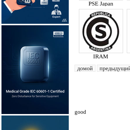
PSE Japan
IRAM
домой
предыдущи
good