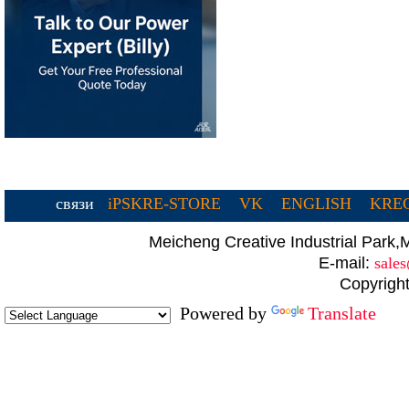
связи
iPSKRE-STORE
VK
ENGLISH
KREC
Meicheng Creative Industrial Par
E-mail:
sale
Copyright
Powered by
Translate