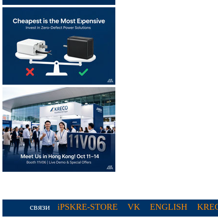
связи
iPSKRE-STORE
VK
ENGLISH
KREC