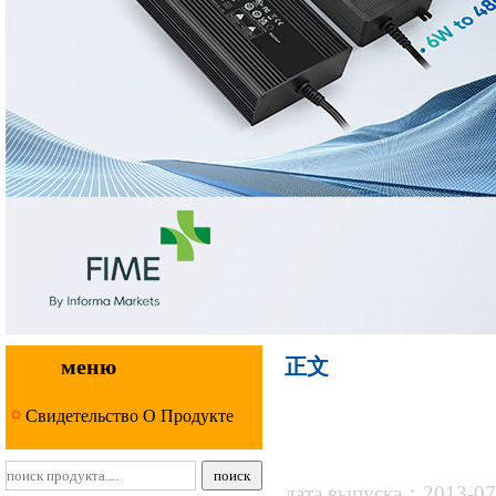
меню
正文
Свидетельство О Продукте
дата выпуска：2013-