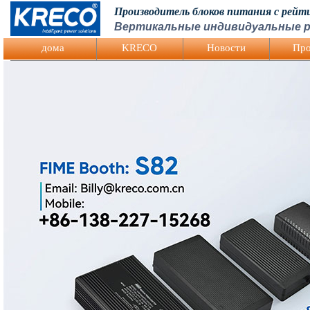
Производитель блоков питания с рей
Вертикальные индивидуальные р
Logo Picture
дома
KRECO
Hовости
Про