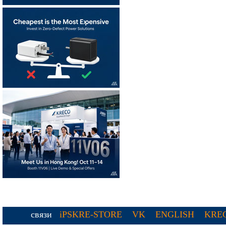
связи
iPSKRE-STORE
VK
ENGLISH
KREC