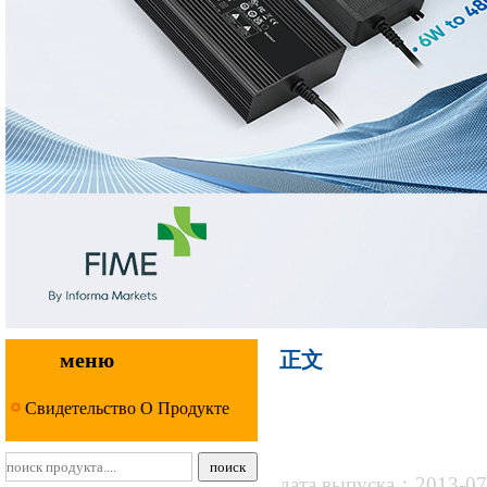
меню
正文
Свидетельство О Продукте
дата выпуска：2013-