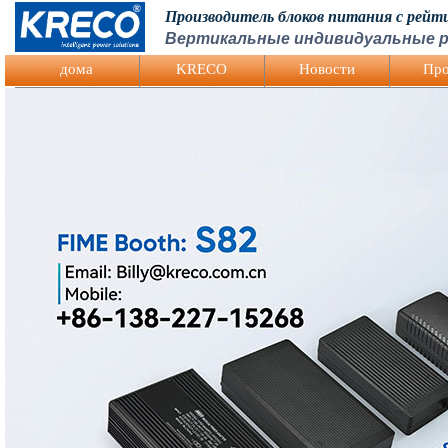
Производитель блоков питания с рей
Вертикальные индивидуальные р
Logo Picture
дома
KRECO
Hовости
Про