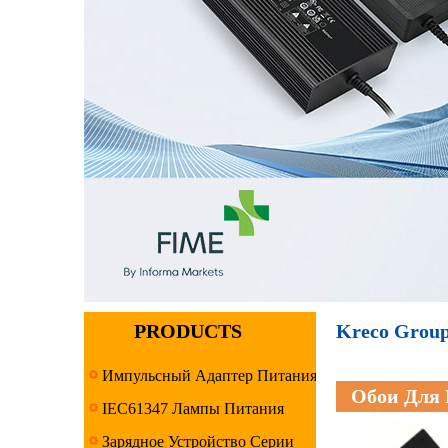
PRODUCTS
Kreco Group
Импульсный Адаптер Питания
Обои Для 
IEC61347 Лампы Питания
Серия
Зарядное Устройство Серии