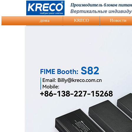
Производитель блоков пита
Вертикальные индивиду
Logo Picture
дома
KRECO
Hовости