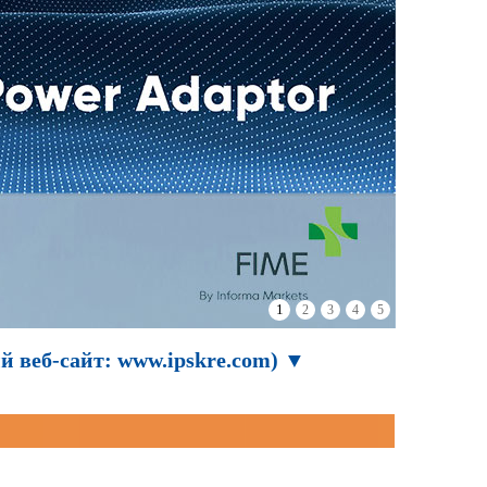
2
1
3
4
5
й веб-сайт: www.ipskre.com) ▼