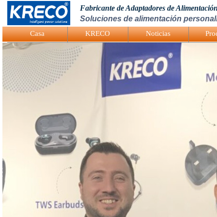
Fabricante de Adaptadores de Alimentació
Soluciones de alimentación personali
Logo Picture
Casa
KRECO
Noticias
Pro