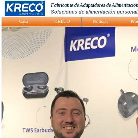
Fabricante de Adaptadores de Alimentació
Soluciones de alimentación personali
Logo Picture
Casa
KRECO
Noticias
Pro