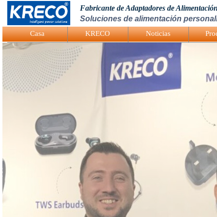
Fabricante de Adaptadores de Alimentació
Soluciones de alimentación personali
Logo Picture
Casa
KRECO
Noticias
Pro