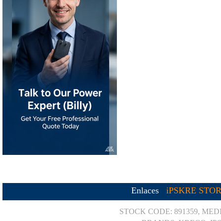
Enlaces
iPSKRE STO
STOCK CODE: 891359, MED