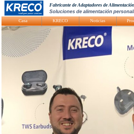
Fabricante de Adaptadores de Alimentació
Soluciones de alimentación personali
Logo Picture
Casa
KRECO
Noticias
Pro