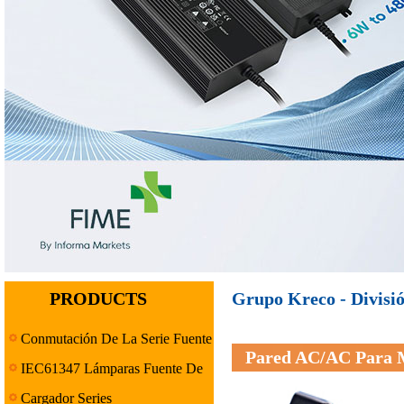
PRODUCTS
Grupo Kreco - Divisió
Conmutación De La Serie Fuente
Pared AC/AC Para M
De Alimentación
IEC61347 Lámparas Fuente De
Alimentación Serie
Cargador Series