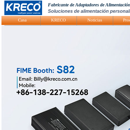
Fabricante de Adaptadores de Alimentació
Soluciones de alimentación personali
Logo Picture
Casa
KRECO
Noticias
Pro