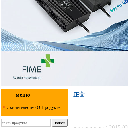
меню
正文
Свидетельство О Продукте
дата выпуска：2015-