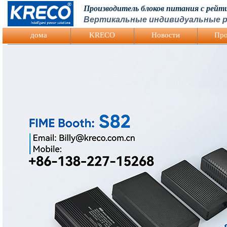
Производитель блоков питания с рей
Вертикальные индивидуальные р
Logo Picture
дома
KRECO
Hовости
Про