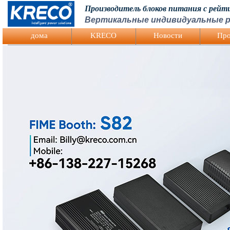
Производитель блоков питания с рей
Вертикальные индивидуальные р
Logo Picture
дома
KRECO
Hовости
Про