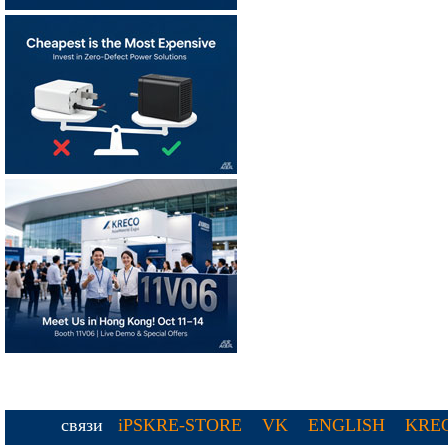
связи
iPSKRE-STORE
VK
ENGLISH
KREC