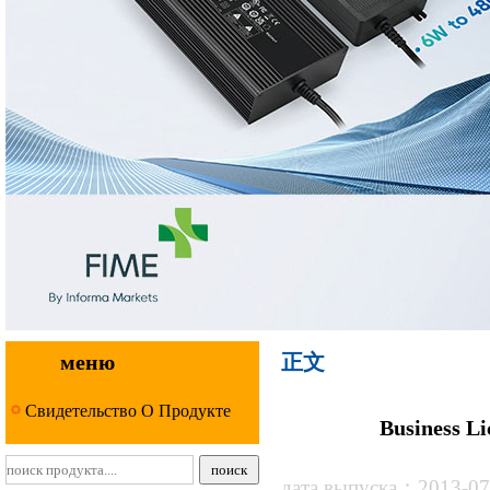
меню
正文
Свидетельство О Продукте
Business L
дата выпуска：2013-