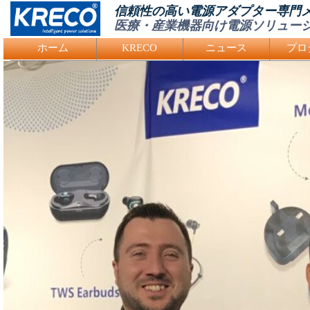
信頼性の高い電源アダプター専門
医療・産業機器向け電源ソリュー
Logo Picture
ホーム
KRECO
ニュース
プロ