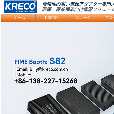
信頼性の高い電源アダプター専門
医療・産業機器向け電源ソリュー
Logo Picture
ホーム
KRECO
ニュース
プロ