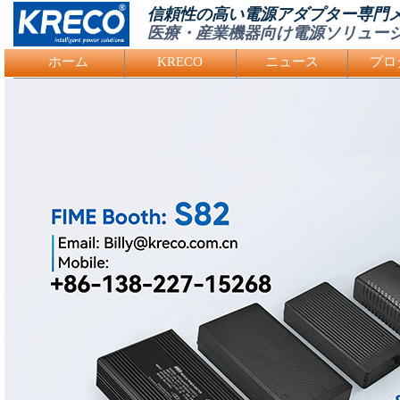
信頼性の高い電源アダプター専門
医療・産業機器向け電源ソリュー
Logo Picture
ホーム
KRECO
ニュース
プロ