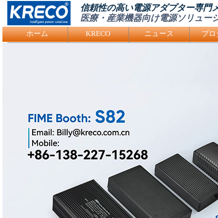
信頼性の高い電源アダプター専門
医療・産業機器向け電源ソリュー
Logo Picture
ホーム
KRECO
ニュース
プロ