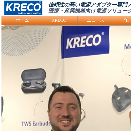
信頼性の高い電源アダプター専門
医療・産業機器向け電源ソリュー
Logo Picture
ホーム
KRECO
ニュース
プロ