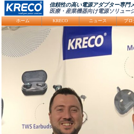
信頼性の高い電源アダプター専門
医療・産業機器向け電源ソリュー
Logo Picture
ホーム
KRECO
ニュース
プロ