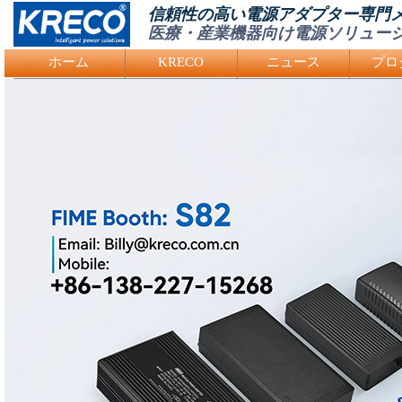
信頼性の高い電源アダプター専門
医療・産業機器向け電源ソリュー
Logo Picture
ホーム
KRECO
ニュース
プロ