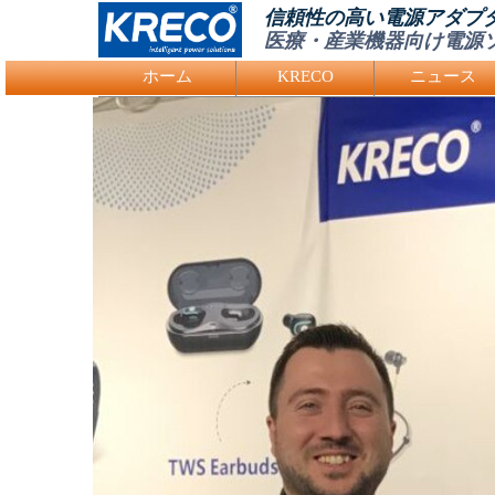
信頼性の高い電源アダプ
医療・産業機器向け電源
Logo Picture
ホーム
KRECO
ニュース