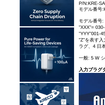
P/N:KRE-S
モデル番号:KR
モデル番号: K
"XXX"= 03
"YYY"001-
"Z"を表す
ラグ、4 日
一般: 5 
入力プラグタ