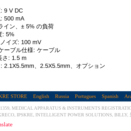
 9 V DC
 500 mA
% ライン、± 5% の負荷
: 5%
ノイズ: 100 mV
ケーブル仕様: ケーブル
: 1.5 m
 2.1X5.5mm、2.5X5.5mm、オプション
SKRE STORE
English
Russia
Portugues
Spanish
Ar
1359, MEDICAL APPARATUS & INSTRUMENTS REGISTRATION
RECO, IPSKRE, INTELLIGENT POWER SOLUTIONS, BILLY,
nslate