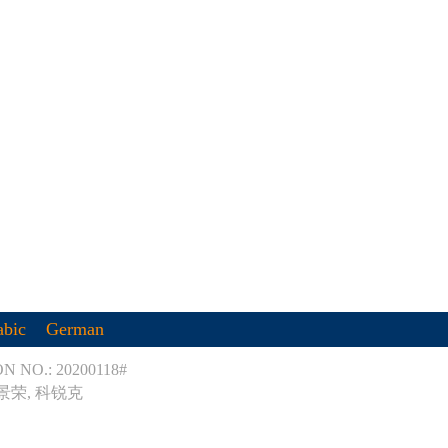
abic
German
 NO.: 20200118#
 景荣
,
科锐克