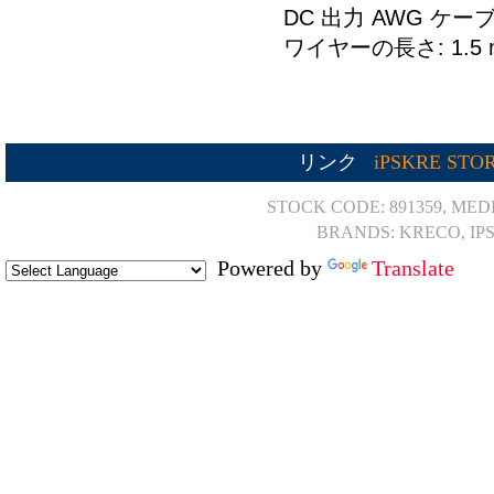
DC 出力 AWG ケー
ワイヤーの長さ: 1.5 
リンク
iPSKRE STO
STOCK CODE: 891359, MED
BRANDS: KRECO, IP
Powered by
Translate