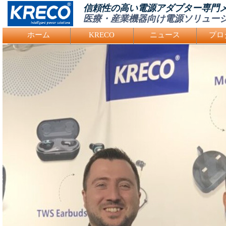
信頼性の高い電源アダプター専門
医療・産業機器向け電源ソリュー
Logo Picture
ホーム
KRECO
ニュース
プロ