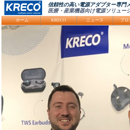
信頼性の高い電源アダプター専門
医療・産業機器向け電源ソリュー
Logo Picture
ホーム
KRECO
ニュース
プロ