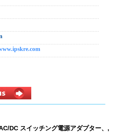
n
 www.ipskre.com
 AC/DC スイッチング電源アダプター、,