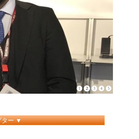
2
1
3
4
5
プター ▼