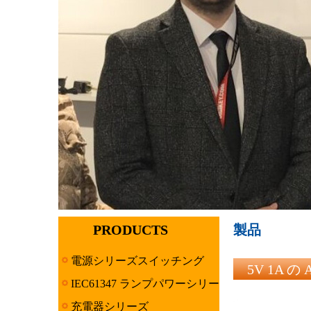
PRODUCTS
製品
電源シリーズスイッチング
5V 1A 
IEC61347 ランプパワーシリー
ズ
充電器シリーズ