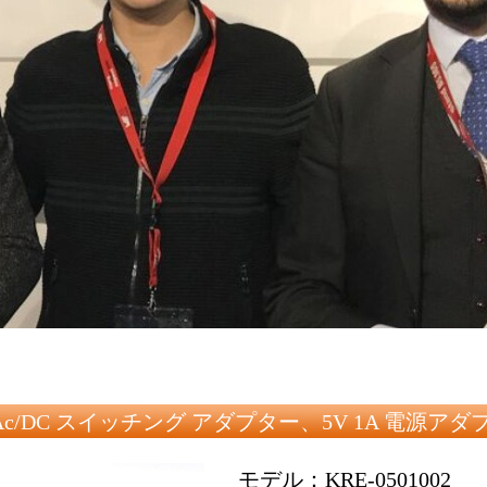
の Ac/DC スイッチング アダプター、5V 1A 電源アダ
モデル：KRE-0501002