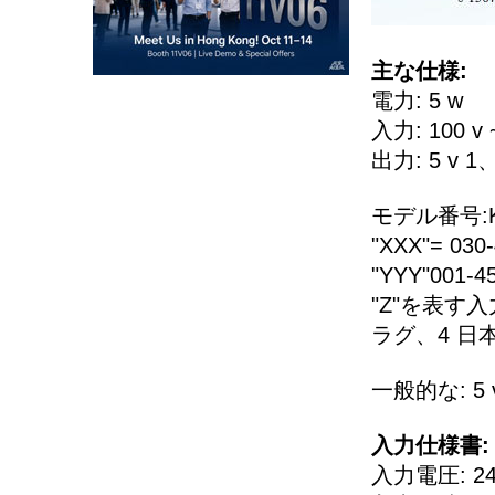
主な仕様:
電力: 5 w
入力: 100 v ~
出力: 5 v 1
モデル番号:K
"XXX"= 03
"YYY"001-
"Z"を表す
ラグ、4 日
一般的な: 
入力仕様書:
入力電圧: 240