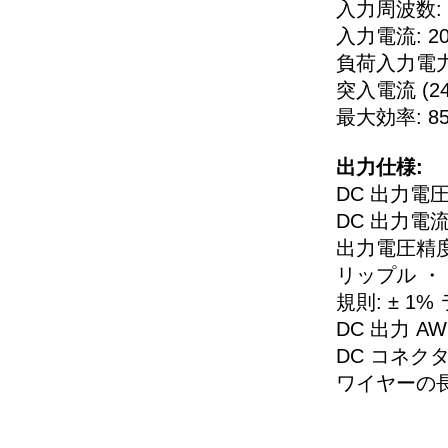
入力周波数: 50
入力電流: 20
負荷入力電力 (2
突入電流 (240
最大効率: 8
出力仕様:
DC 出力電圧:
DC 出力電流:
出力電圧精度
リップル ・ ノ
規則: ± 1
DC 出力 A
DC コネクタ:
ワイヤーの長さ