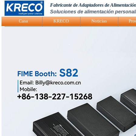
Fabricante de Adaptadores de Alimentació
Soluciones de alimentación personali
Logo Picture
Casa
KRECO
Noticias
Pro